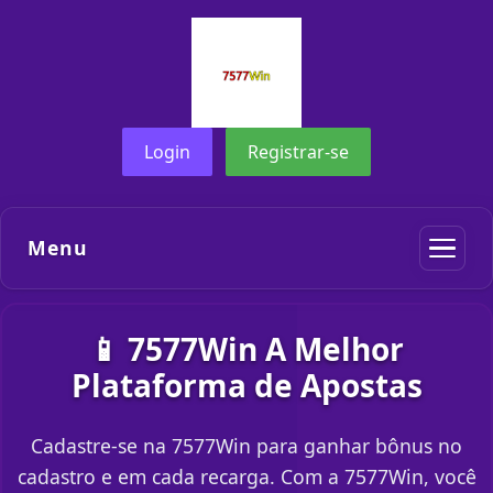
Login
Registrar-se
Menu
📱 7577Win A Melhor
Plataforma de Apostas
Cadastre-se na 7577Win para ganhar bônus no
cadastro e em cada recarga. Com a 7577Win, você