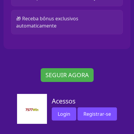
🎁 Receba bônus exclusivos
automaticamente
SEGUIR AGORA
Acessos
Login
Registrar-se