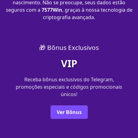
nascimento. Não se preocupe, seus dados estão
seguros com a
7577Win
, graças à nossa tecnologia de
criptografia avançada.
🎁 Bônus Exclusivos
VIP
Receba bônus exclusivos do Telegram,
promoções especiais e códigos promocionais
únicos!
Ver Bônus