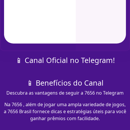
📱 Canal Oficial no Telegram!
📱 Benefícios do Canal
Descubra as vantagens de seguir a 7656 no Telegram
Na 7656 , além de jogar uma ampla variedade de jogos,
a 7656 Brasil fornece dicas e estratégias úteis para você
ganhar prêmios com facilidade.