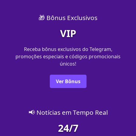
🎁 Bônus Exclusivos
VIP
Receba bônus exclusivos do Telegram,
promoções especiais e códigos promocionais
únicos!
Ver Bônus
📢 Notícias em Tempo Real
24/7