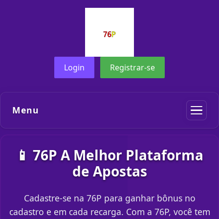
Login
Registrar-se
Menu
📱 76P A Melhor Plataforma
de Apostas
Cadastre-se na 76P para ganhar bônus no
cadastro e em cada recarga. Com a 76P, você tem