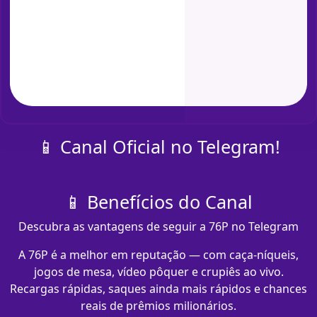
📱 Canal Oficial no Telegram!
📱 Benefícios do Canal
Descubra as vantagens de seguir a 76P no Telegram
A 76P é a melhor em reputação — com caça-níqueis,
jogos de mesa, vídeo pôquer e crupiês ao vivo.
Recargas rápidas, saques ainda mais rápidos e chances
reais de prêmios milionários.