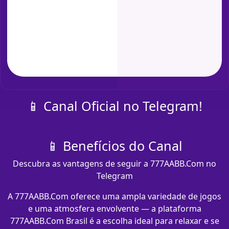
📱 Canal Oficial no Telegram!
📱 Benefícios do Canal
Descubra as vantagens de seguir a 777AABB.Com no
Telegram
A 777AABB.Com oferece uma ampla variedade de jogos
e uma atmosfera envolvente — a plataforma
777AABB.Com Brasil é a escolha ideal para relaxar e se