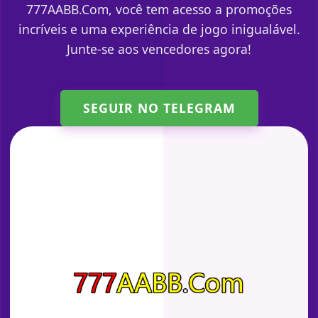
777AABB.Com, você tem acesso a promoções
incríveis e uma experiência de jogo inigualável.
Junte-se aos vencedores agora!
SEGUIR NO TELEGRAM