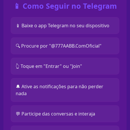
📱 Como Seguir no Telegram
📱 Baixe o app Telegram no seu dispositivo
🔍 Procure por "@777AABB.ComOficial"
👆 Toque em "Entrar" ou "Join"
🔔 Ative as notificações para não perder
nada
💬 Participe das conversas e interaja