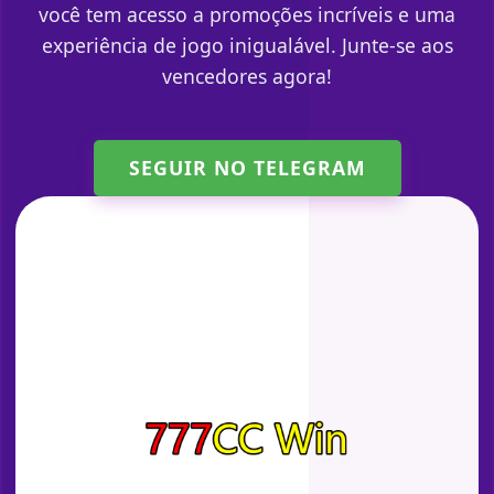
você tem acesso a promoções incríveis e uma
experiência de jogo inigualável. Junte-se aos
vencedores agora!
SEGUIR NO TELEGRAM