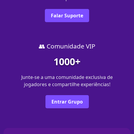
Falar Suporte
👥 Comunidade VIP
1000+
Junte-se a uma comunidade exclusiva de
jogadores e compartilhe experiências!
Entrar Grupo