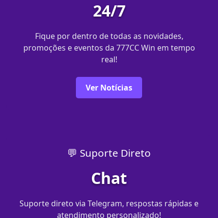
24/7
Fique por dentro de todas as novidades,
promoções e eventos da 777CC Win em tempo
real!
Ver Notícias
💬 Suporte Direto
Chat
Suporte direto via Telegram, respostas rápidas e
atendimento personalizado!