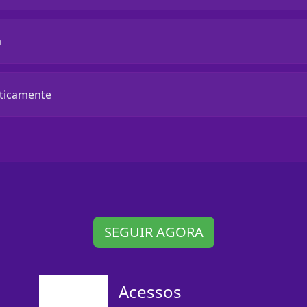
a
aticamente
SEGUIR AGORA
Acessos