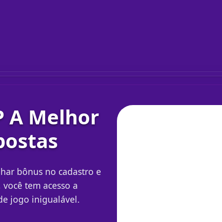
P A Melhor
postas
har bônus no cadastro e
 você tem acesso a
e jogo inigualável.