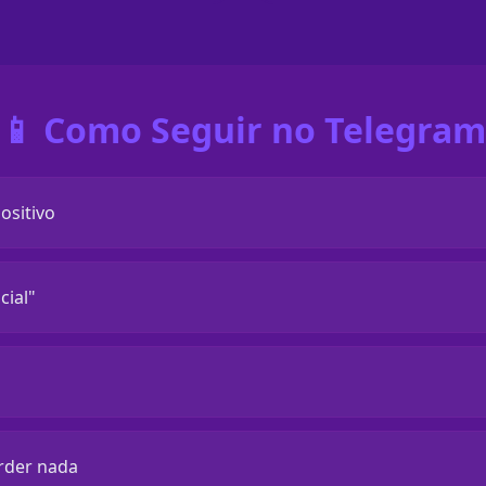
📱 Como Seguir no Telegram
ositivo
cial"
erder nada