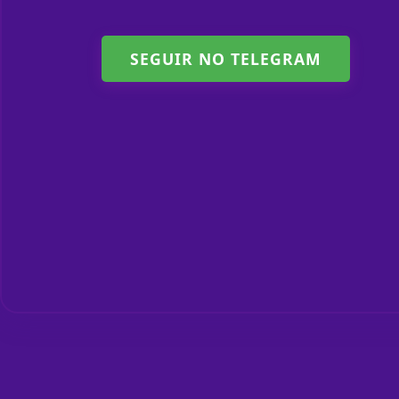
SEGUIR NO TELEGRAM