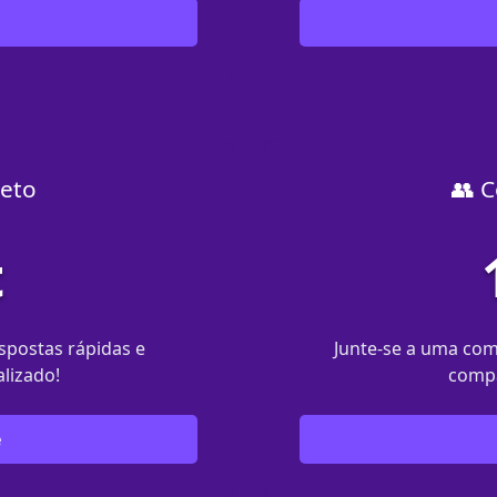
reto
👥 
t
espostas rápidas e
Junte-se a uma com
lizado!
compa
e