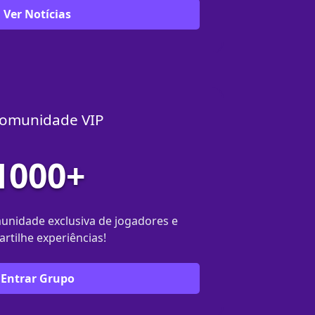
Ver Notícias
Comunidade VIP
1000+
unidade exclusiva de jogadores e
rtilhe experiências!
Entrar Grupo