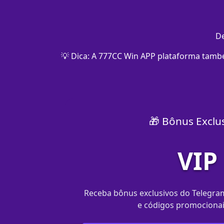
De
💡 Dica: A 777CC Win APP plataforma tam
🎁 Bônus Exclu
VIP
Receba bônus exclusivos do Telegra
e códigos promocionai