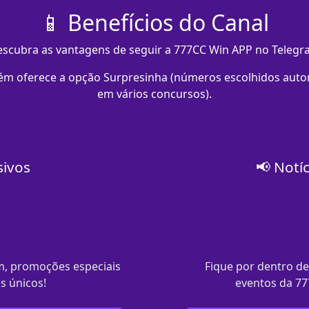
📱 Benefícios do Canal
scubra as vantagens de seguir a 777CC Win APP no Teleg
bém oferece a opção Surpresinha (números escolhidos aut
em vários concursos).
sivos
📢 Notí
m, promoções especiais
Fique por dentro d
s únicos!
eventos da 77