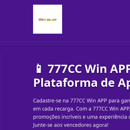
📱 777CC Win AP
Plataforma de A
Cadastre-se na 777CC Win APP para gan
em cada recarga. Com a 777CC Win APP,
promoções incríveis e uma experiência d
Junte-se aos vencedores agora!