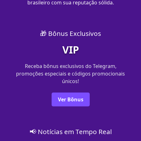
brasileiro com sua reputação sólida.
🎁 Bônus Exclusivos
VIP
Receba bônus exclusivos do Telegram,
promoções especiais e códigos promocionais
únicos!
Ver Bônus
📢 Notícias em Tempo Real