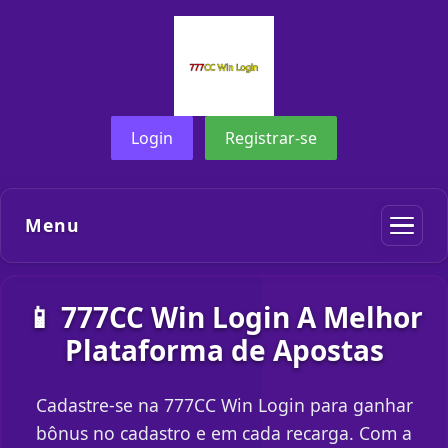
Login
Registrar-se
Menu
📱 777CC Win Login A Melhor
Plataforma de Apostas
Cadastre-se na 777CC Win Login para ganhar
bônus no cadastro e em cada recarga. Com a