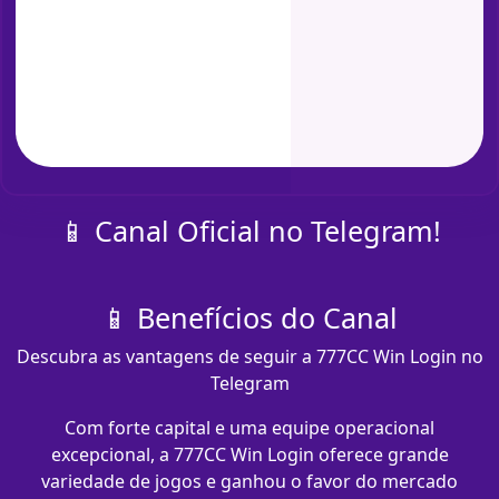
📱 Canal Oficial no Telegram!
📱 Benefícios do Canal
Descubra as vantagens de seguir a 777CC Win Login no
Telegram
Com forte capital e uma equipe operacional
excepcional, a 777CC Win Login oferece grande
variedade de jogos e ganhou o favor do mercado