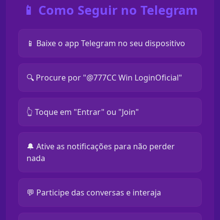
📱 Como Seguir no Telegram
📱 Baixe o app Telegram no seu dispositivo
🔍 Procure por "@777CC Win LoginOficial"
👆 Toque em "Entrar" ou "Join"
🔔 Ative as notificações para não perder
nada
💬 Participe das conversas e interaja