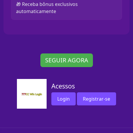
🎁 Receba bônus exclusivos
automaticamente
SEGUIR AGORA
Acessos
Login
Registrar-se