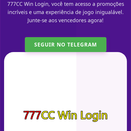
777CC Win Login, você tem acesso a promoções
incríveis e uma experiência de jogo inigualável.
Junte-se aos vencedores agora!
SEGUIR NO TELEGRAM