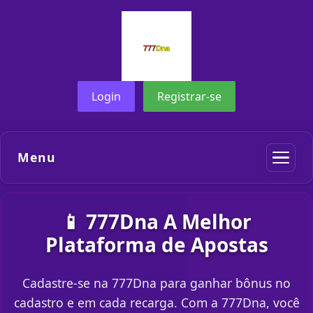
Login
Registrar-se
Menu
📱 777Dna A Melhor
Plataforma de Apostas
Cadastre-se na 777Dna para ganhar bônus no
cadastro e em cada recarga. Com a 777Dna, você