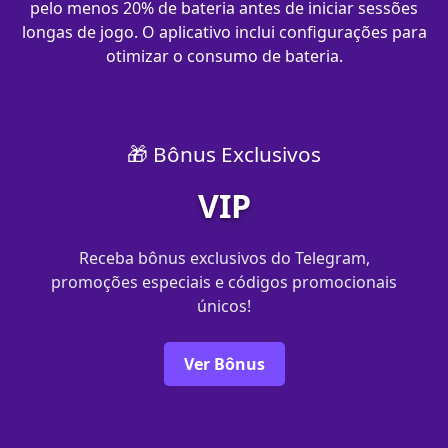
pelo menos 20% de bateria antes de iniciar sessões
longas de jogo. O aplicativo inclui configurações para
otimizar o consumo de bateria.
🎁 Bônus Exclusivos
VIP
Receba bônus exclusivos do Telegram,
promoções especiais e códigos promocionais
únicos!
Ver Bônus