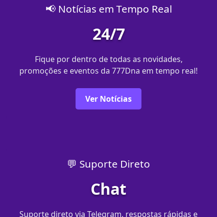
📢 Notícias em Tempo Real
24/7
Fique por dentro de todas as novidades,
promoções e eventos da 777Dna em tempo real!
Ver Notícias
💬 Suporte Direto
Chat
Suporte direto via Telegram, respostas rápidas e