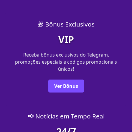
🎁 Bônus Exclusivos
VIP
Receba bônus exclusivos do Telegram,
promoções especiais e códigos promocionais
únicos!
Ver Bônus
📢 Notícias em Tempo Real
24/7