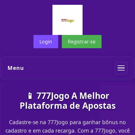
Login
Registrar-se
Menu
📱 777Jogo A Melhor
Plataforma de Apostas
Cadastre-se na 777Jogo para ganhar bônus no
cadastro e em cada recarga. Com a 777Jogo, você