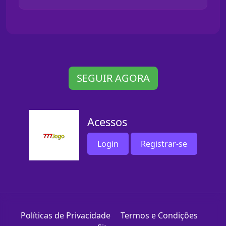
SEGUIR AGORA
Acessos
Login
Registrar-se
Políticas de Privacidade
Termos e Condições