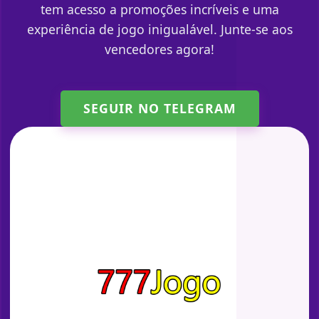
tem acesso a promoções incríveis e uma
experiência de jogo inigualável. Junte-se aos
vencedores agora!
SEGUIR NO TELEGRAM