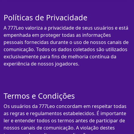
Políticas de Privacidade
A 777Leo valoriza a privacidade de seus usuários e está
empenhada em proteger todas as informações
pessoais fornecidas durante o uso de nossos canais de
comunicação. Todos os dados coletados são utilizados
exclusivamente para fins de melhoria contínua da
experiência de nossos jogadores.
Termos e Condições
Os usuários da 777Leo concordam em respeitar todas
as regras e regulamentos estabelecidos. É importante
ler e entender todos os termos antes de participar de
nossos canais de comunicação. A violação destes