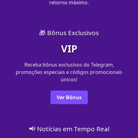
retorno máximo.
🎁 Bônus Exclusivos
VIP
Receba bônus exclusivos do Telegram,
promoções especiais e códigos promocionais
únicos!
Ver Bônus
📢 Notícias em Tempo Real