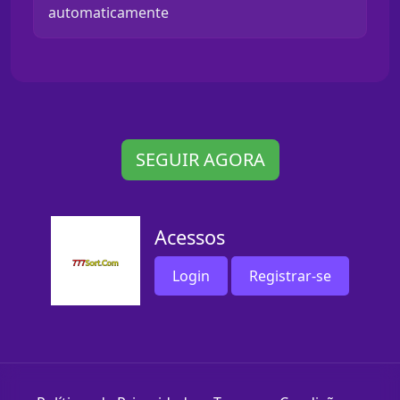
automaticamente
SEGUIR AGORA
Acessos
Login
Registrar-se