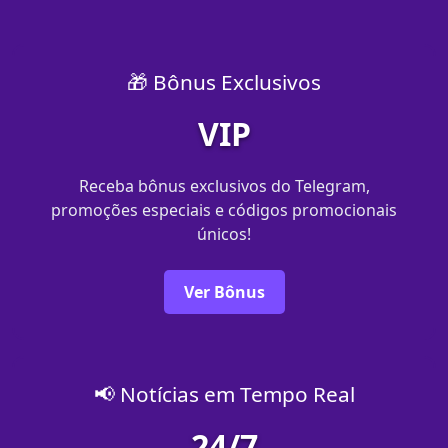
🎁 Bônus Exclusivos
VIP
Receba bônus exclusivos do Telegram,
promoções especiais e códigos promocionais
únicos!
Ver Bônus
📢 Notícias em Tempo Real
24/7