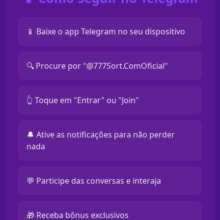
📱 Baixe o app Telegram no seu dispositivo
🔍 Procure por "@777Sort.ComOficial"
👆 Toque em "Entrar" ou "Join"
🔔 Ative as notificações para não perder
nada
💬 Participe das conversas e interaja
🎁 Receba bônus exclusivos