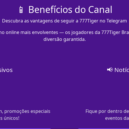
📱 Benefícios do Canal
Descubra as vantagens de seguir a 777Tiger no Telegram
no online mais envolventes — os jogadores da 777Tiger Bra
diversão garantida.
sivos
📢 Notí
m, promoções especiais
Fique por dentro d
s únicos!
eventos da