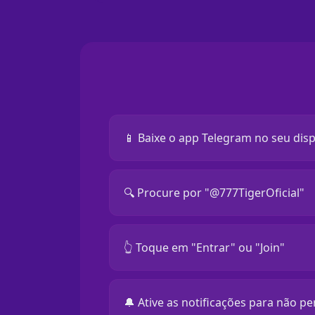
📱 Baixe o app Telegram no seu disp
🔍 Procure por "@777TigerOficial"
👆 Toque em "Entrar" ou "Join"
🔔 Ative as notificações para não p