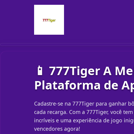
📱 777Tiger A Me
Plataforma de A
Cadastre-se na 777Tiger para ganhar b
cada recarga. Com a 777Tiger, você te
incríveis e uma experiência de jogo inig
vencedores agora!