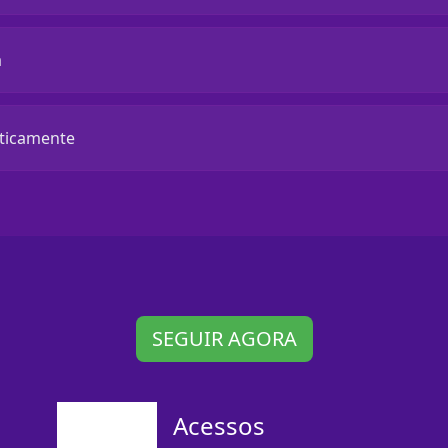
a
aticamente
SEGUIR AGORA
Acessos