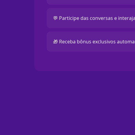
💬 Participe das conversas e interaj
🎁 Receba bônus exclusivos autom