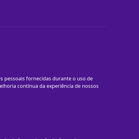
s pessoais fornecidas durante o uso de
elhoria contínua da experiência de nossos