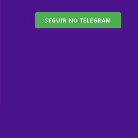
SEGUIR NO TELEGRAM