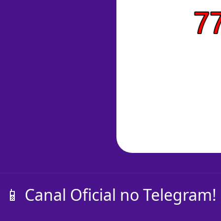
📱 Canal Oficial no Telegram!