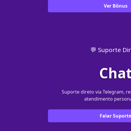
Ver Bônus
💬 Suporte Di
Cha
Suporte direto via Telegram, r
atendimento persona
Falar Suport