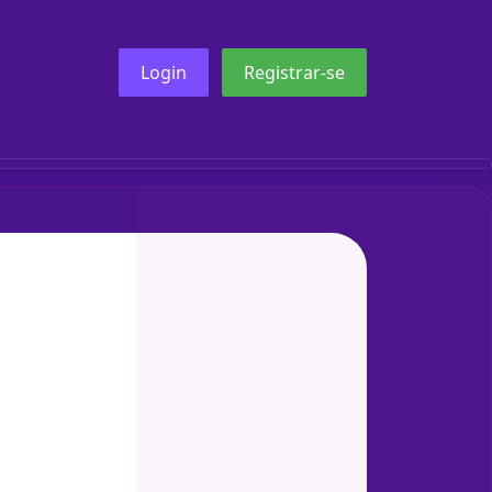
Login
Registrar-se