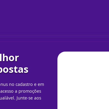
lhor
postas
ônus no cadastro e em
m acesso a promoções
ualável. Junte-se aos