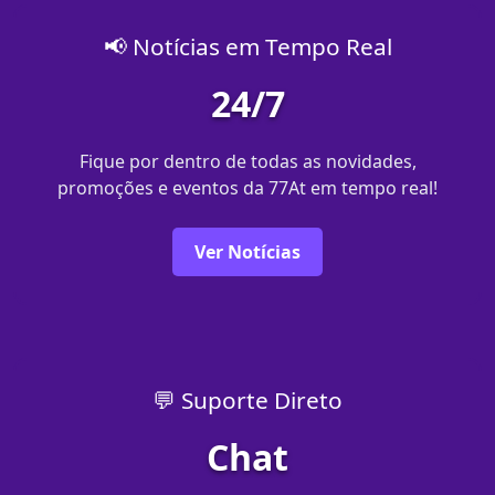
📢 Notícias em Tempo Real
24/7
Fique por dentro de todas as novidades,
promoções e eventos da 77At em tempo real!
Ver Notícias
💬 Suporte Direto
Chat