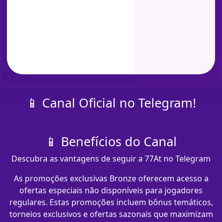
📱 Canal Oficial no Telegram!
📱 Benefícios do Canal
Descubra as vantagens de seguir a 77At no Telegram
As promoções exclusivas Bronze oferecem acesso a
ofertas especiais não disponíveis para jogadores
regulares. Estas promoções incluem bônus temáticos,
torneios exclusivos e ofertas sazonais que maximizam