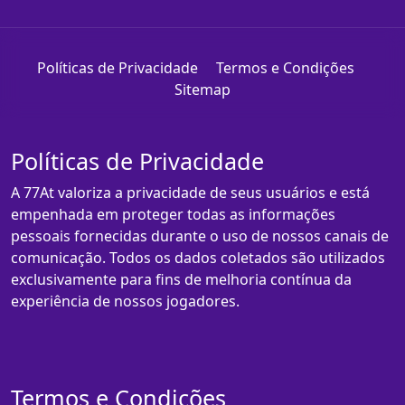
Políticas de Privacidade
Termos e Condições
Sitemap
Políticas de Privacidade
A 77At valoriza a privacidade de seus usuários e está
empenhada em proteger todas as informações
pessoais fornecidas durante o uso de nossos canais de
comunicação. Todos os dados coletados são utilizados
exclusivamente para fins de melhoria contínua da
experiência de nossos jogadores.
Termos e Condições