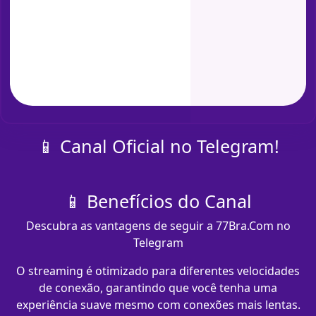
📱 Canal Oficial no Telegram!
📱 Benefícios do Canal
Descubra as vantagens de seguir a 77Bra.Com no
Telegram
O streaming é otimizado para diferentes velocidades
de conexão, garantindo que você tenha uma
experiência suave mesmo com conexões mais lentas.