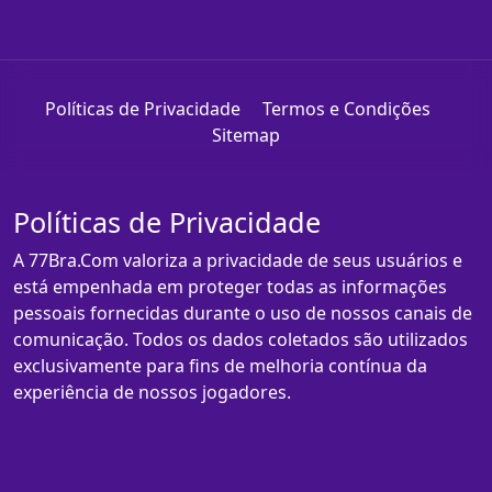
Políticas de Privacidade
Termos e Condições
Sitemap
Políticas de Privacidade
A 77Bra.Com valoriza a privacidade de seus usuários e
está empenhada em proteger todas as informações
pessoais fornecidas durante o uso de nossos canais de
comunicação. Todos os dados coletados são utilizados
exclusivamente para fins de melhoria contínua da
experiência de nossos jogadores.