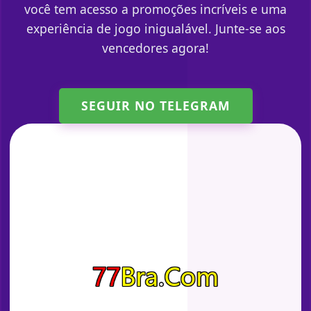
você tem acesso a promoções incríveis e uma
experiência de jogo inigualável. Junte-se aos
vencedores agora!
SEGUIR NO TELEGRAM