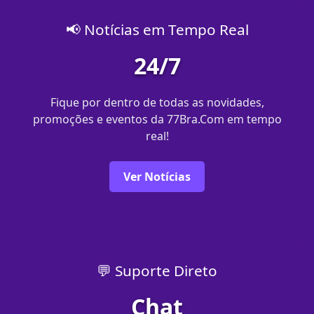
📢 Notícias em Tempo Real
24/7
Fique por dentro de todas as novidades,
promoções e eventos da 77Bra.Com em tempo
real!
Ver Notícias
💬 Suporte Direto
Chat