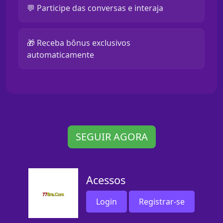
💬 Participe das conversas e interaja
🎁 Receba bônus exclusivos
automaticamente
SEGUIR AGORA
Acessos
Login
Registrar-se