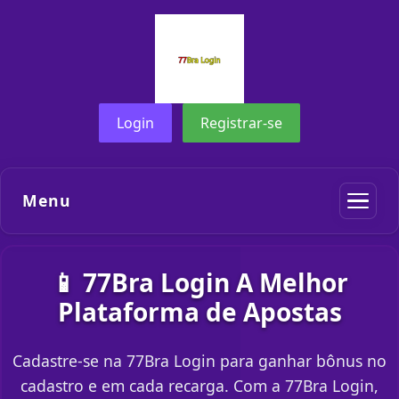
Login
Registrar-se
Menu
📱 77Bra Login A Melhor
Plataforma de Apostas
Cadastre-se na 77Bra Login para ganhar bônus no
cadastro e em cada recarga. Com a 77Bra Login,