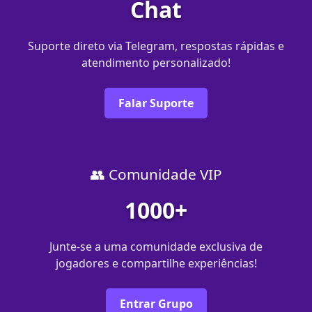
Chat
Suporte direto via Telegram, respostas rápidas e
atendimento personalizado!
Falar Suporte
👥 Comunidade VIP
1000+
Junte-se a uma comunidade exclusiva de
jogadores e compartilhe experiências!
Entrar Grupo