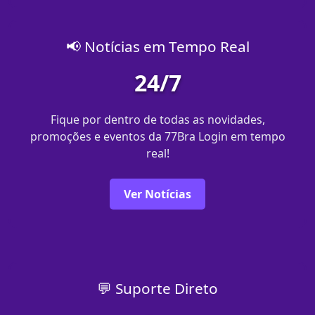
📢 Notícias em Tempo Real
24/7
Fique por dentro de todas as novidades,
promoções e eventos da 77Bra Login em tempo
real!
Ver Notícias
💬 Suporte Direto