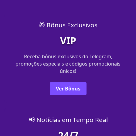
🎁 Bônus Exclusivos
VIP
Receba bônus exclusivos do Telegram,
promoções especiais e códigos promocionais
únicos!
Ver Bônus
📢 Notícias em Tempo Real
24/7