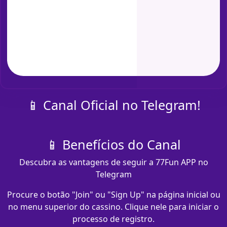
📱 Canal Oficial no Telegram!
📱 Benefícios do Canal
Descubra as vantagens de seguir a 77Fun APP no
Telegram
Procure o botão "Join" ou "Sign Up" na página inicial ou
no menu superior do cassino. Clique nele para iniciar o
processo de registro.