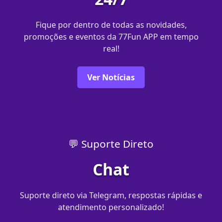
Fique por dentro de todas as novidades,
promoções e eventos da 77Fun APP em tempo
real!
Ver Notícias
💬 Suporte Direto
Chat
Suporte direto via Telegram, respostas rápidas e
atendimento personalizado!