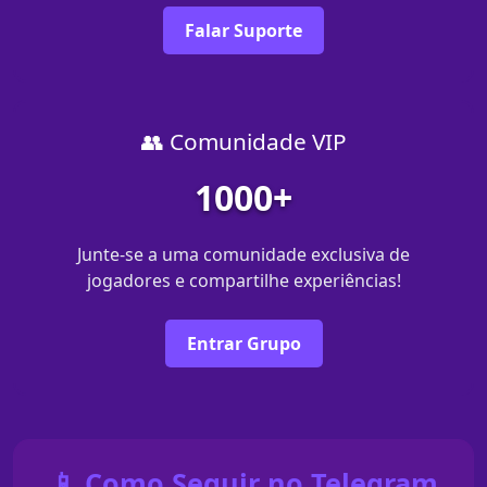
Falar Suporte
👥 Comunidade VIP
1000+
Junte-se a uma comunidade exclusiva de
jogadores e compartilhe experiências!
Entrar Grupo
📱 Como Seguir no Telegram