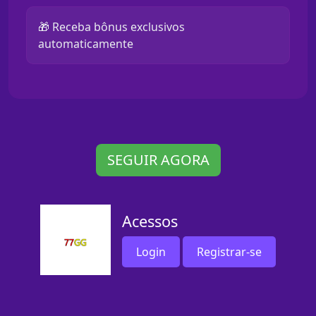
🎁 Receba bônus exclusivos
automaticamente
SEGUIR AGORA
Acessos
Login
Registrar-se