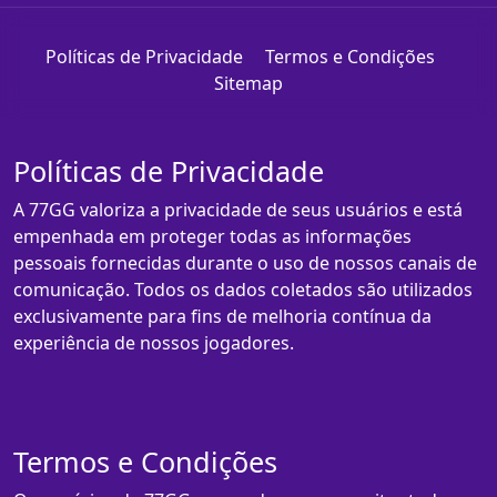
Políticas de Privacidade
Termos e Condições
Sitemap
Políticas de Privacidade
A 77GG valoriza a privacidade de seus usuários e está
empenhada em proteger todas as informações
pessoais fornecidas durante o uso de nossos canais de
comunicação. Todos os dados coletados são utilizados
exclusivamente para fins de melhoria contínua da
experiência de nossos jogadores.
Termos e Condições