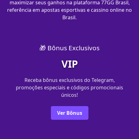
maximizar seus ganhos na plataforma 77GG Brasil,
referência em apostas esportivas e cassino online no
Brasil.
🎁 Bônus Exclusivos
VIP
Receba bônus exclusivos do Telegram,
promoções especiais e códigos promocionais
únicos!
Ver Bônus