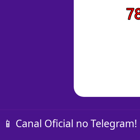
📱 Canal Oficial no Telegram!