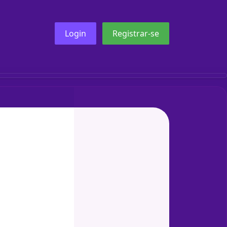
Login
Registrar-se