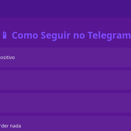
📱 Como Seguir no Telegram
ositivo
erder nada