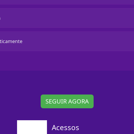
a
aticamente
SEGUIR AGORA
Acessos