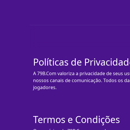
Políticas de Privacida
A 79B.Com valoriza a privacidade de seus u
nossos canais de comunicação. Todos os dad
jogadores.
Termos e Condições