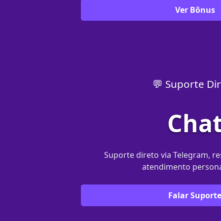
Ver Bônus
💬 Suporte Di
Cha
Suporte direto via Telegram, r
atendimento persona
Falar Suport