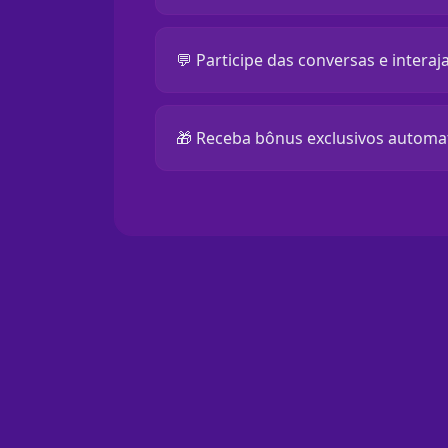
💬 Participe das conversas e interaj
🎁 Receba bônus exclusivos autom