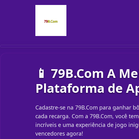
📱 79B.Com A Me
Plataforma de A
Cadastre-se na 79B.Com para ganhar b
cada recarga. Com a 79B.Com, você te
incríveis e uma experiência de jogo inig
vencedores agora!