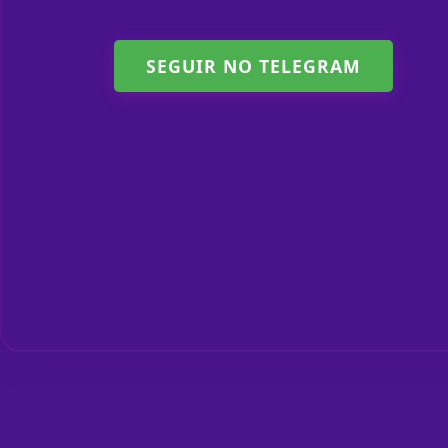
SEGUIR NO TELEGRAM