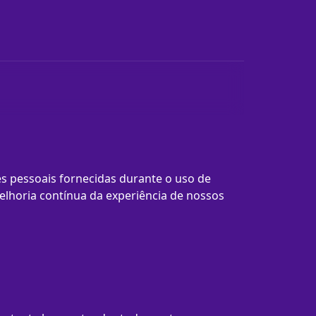
s pessoais fornecidas durante o uso de
elhoria contínua da experiência de nossos