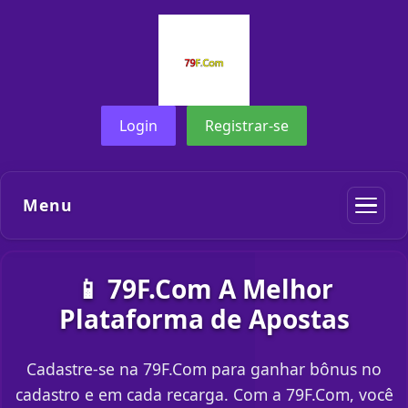
Login
Registrar-se
Menu
📱 79F.Com A Melhor
Plataforma de Apostas
Cadastre-se na 79F.Com para ganhar bônus no
cadastro e em cada recarga. Com a 79F.Com, você