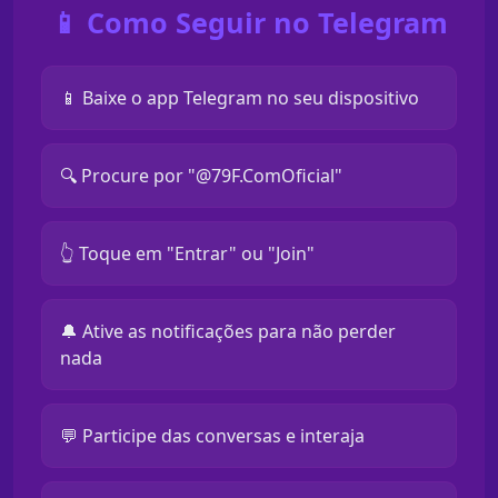
📱 Como Seguir no Telegram
📱 Baixe o app Telegram no seu dispositivo
🔍 Procure por "@79F.ComOficial"
👆 Toque em "Entrar" ou "Join"
🔔 Ative as notificações para não perder
nada
💬 Participe das conversas e interaja