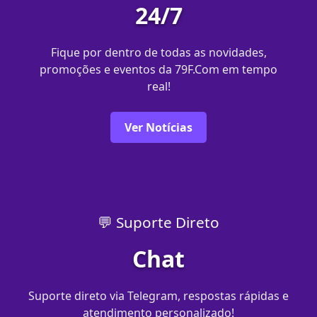
24/7
Fique por dentro de todas as novidades,
promoções e eventos da 79F.Com em tempo
real!
Ver Notícias
💬 Suporte Direto
Chat
Suporte direto via Telegram, respostas rápidas e
atendimento personalizado!