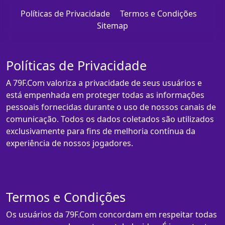
Políticas de Privacidade
Termos e Condições
Sitemap
Políticas de Privacidade
A 79F.Com valoriza a privacidade de seus usuários e
está empenhada em proteger todas as informações
pessoais fornecidas durante o uso de nossos canais de
comunicação. Todos os dados coletados são utilizados
exclusivamente para fins de melhoria contínua da
experiência de nossos jogadores.
Termos e Condições
Os usuários da 79F.Com concordam em respeitar todas