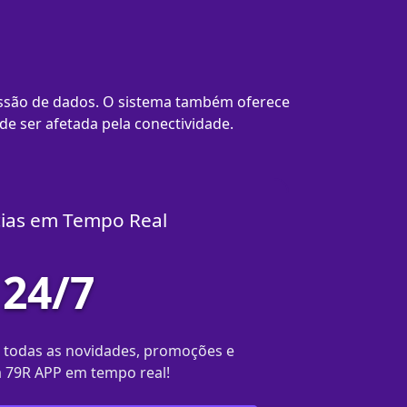
pressão de dados. O sistema também oferece
e ser afetada pela conectividade.
cias em Tempo Real
24/7
e todas as novidades, promoções e
a 79R APP em tempo real!