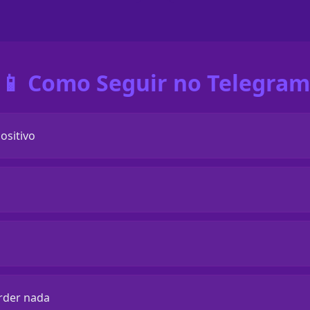
📱 Como Seguir no Telegram
ositivo
erder nada