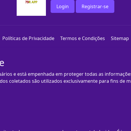
Login
Registrar-se
Políticas de Privacidade
Termos e Condições
Sitemap
de
suários e está empenhada em proteger todas as informaçõe
os coletados são utilizados exclusivamente para fins de m