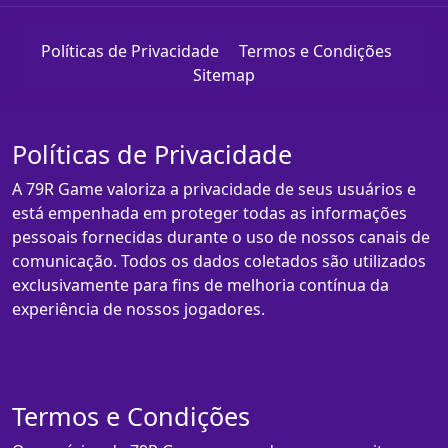
Políticas de Privacidade
Termos e Condições
Sitemap
Políticas de Privacidade
A 79R Game valoriza a privacidade de seus usuários e
está empenhada em proteger todas as informações
pessoais fornecidas durante o uso de nossos canais de
comunicação. Todos os dados coletados são utilizados
exclusivamente para fins de melhoria contínua da
experiência de nossos jogadores.
Termos e Condições