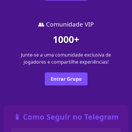
👥 Comunidade VIP
1000+
Junte-se a uma comunidade exclusiva de
jogadores e compartilhe experiências!
Entrar Grupo
📱 Como Seguir no Telegram