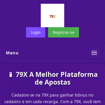
Login
Registrar-se
Menu
📱 79X A Melhor Plataforma
de Apostas
Cadastre-se na 79X para ganhar bônus no
cadastro e em cada recarga. Com a 79X, você tem