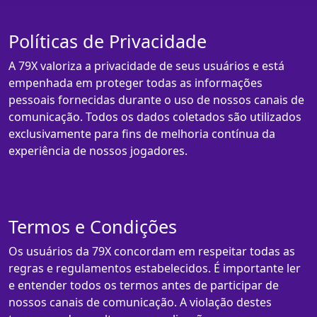
Políticas de Privacidade
A 79X valoriza a privacidade de seus usuários e está
empenhada em proteger todas as informações
pessoais fornecidas durante o uso de nossos canais de
comunicação. Todos os dados coletados são utilizados
exclusivamente para fins de melhoria contínua da
experiência de nossos jogadores.
Termos e Condições
Os usuários da 79X concordam em respeitar todas as
regras e regulamentos estabelecidos. É importante ler
e entender todos os termos antes de participar de
nossos canais de comunicação. A violação destes