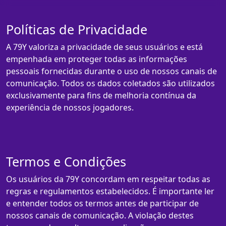
Políticas de Privacidade
A 79Y valoriza a privacidade de seus usuários e está
empenhada em proteger todas as informações
pessoais fornecidas durante o uso de nossos canais de
comunicação. Todos os dados coletados são utilizados
exclusivamente para fins de melhoria contínua da
experiência de nossos jogadores.
Termos e Condições
Os usuários da 79Y concordam em respeitar todas as
regras e regulamentos estabelecidos. É importante ler
e entender todos os termos antes de participar de
nossos canais de comunicação. A violação destes