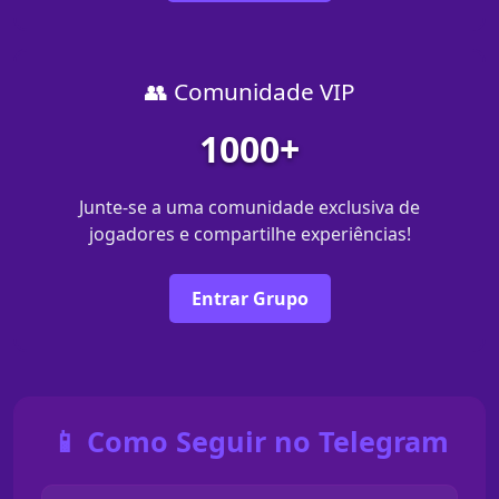
👥 Comunidade VIP
1000+
Junte-se a uma comunidade exclusiva de
jogadores e compartilhe experiências!
Entrar Grupo
📱 Como Seguir no Telegram