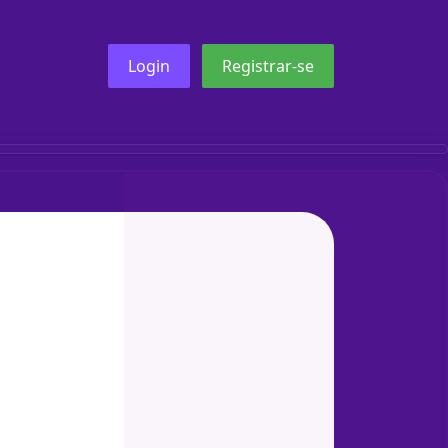
Login
Registrar-se