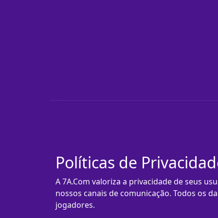
Políticas de Privacida
A 7A.Com valoriza a privacidade de seus us
nossos canais de comunicação. Todos os dad
jogadores.