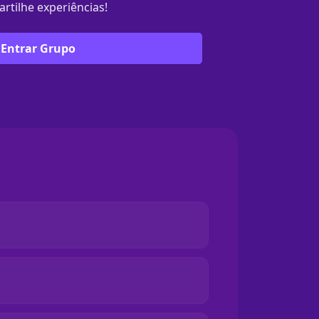
rtilhe experiências!
Entrar Grupo