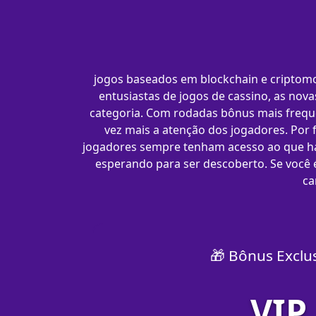
jogos baseados em blockchain e criptom
entusiastas de jogos de cassino, as no
categoria. Com rodadas bônus mais freque
vez mais a atenção dos jogadores. Por 
jogadores sempre tenham acesso ao que há
esperando para ser descoberto. Se você é
ca
🎁 Bônus Exclu
VIP