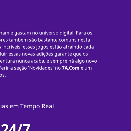
m e gastam no universo digital. Para os
adores também são bastante comuns nesta
ncríveis, esses jogos estão atraindo cada
luir essas novas adições garante que os
entura nunca acaba, e sempre há algo novo
ferir a seção 'Novidades' no
7A.Com
é um
os.
cias em Tempo Real
24/7