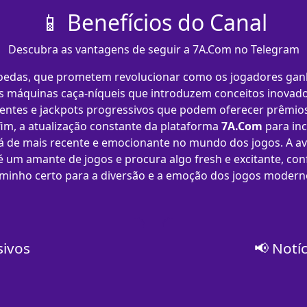
📱 Benefícios do Canal
Descubra as vantagens de seguir a 7A.Com no Telegram
oedas, que prometem revolucionar como os jogadores ganha
vas máquinas caça-níqueis que introduzem conceitos inov
ntes e jackpots progressivos que podem oferecer prêmios i
fim, a atualização constante da plataforma
7A.Com
para inc
 de mais recente e emocionante no mundo dos jogos. A av
 um amante de jogos e procura algo fresh e excitante, con
minho certo para a diversão e a emoção dos jogos modern
sivos
📢 Notí