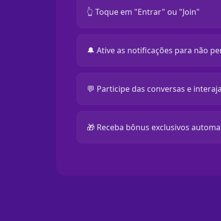
👆 Toque em "Entrar" ou "Join"
🔔 Ative as notificações para não p
💬 Participe das conversas e interaj
🎁 Receba bônus exclusivos autom