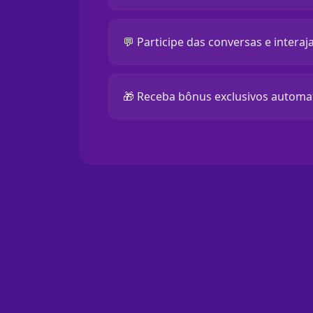
💬 Participe das conversas e interaj
🎁 Receba bônus exclusivos autom