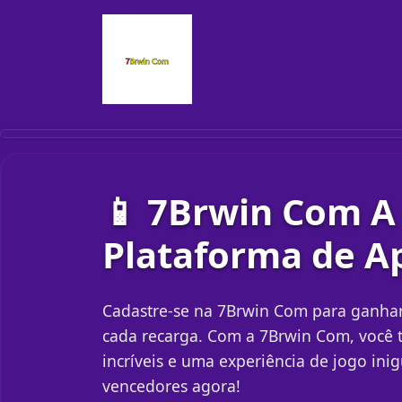
📱 7Brwin Com A
Plataforma de A
Cadastre-se na 7Brwin Com para ganha
cada recarga. Com a 7Brwin Com, você
incríveis e uma experiência de jogo inig
vencedores agora!