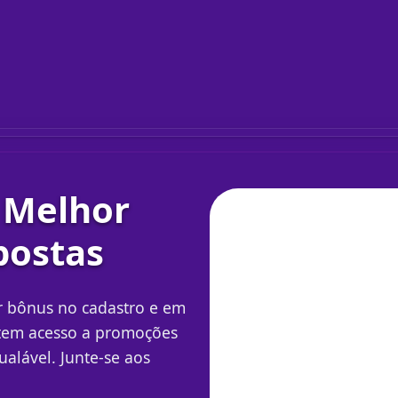
 Melhor
postas
r bônus no cadastro e em
 tem acesso a promoções
ualável. Junte-se aos