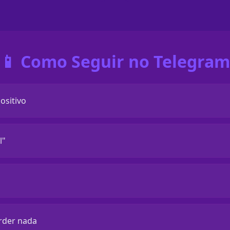
📱 Como Seguir no Telegram
ositivo
l"
erder nada