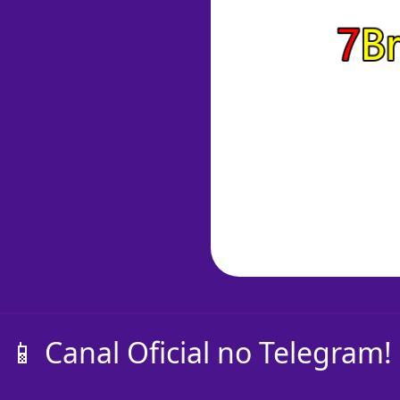
📱 Canal Oficial no Telegram!