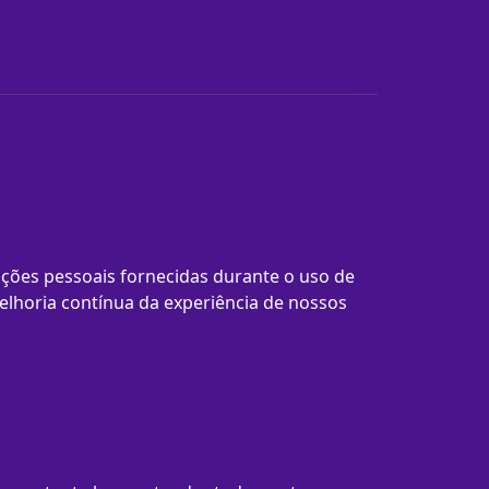
ções pessoais fornecidas durante o uso de
elhoria contínua da experiência de nossos