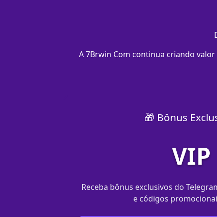
A 7Brwin Com continua criando valor 
🎁 Bônus Exclu
VIP
Receba bônus exclusivos do Telegra
e códigos promocionai