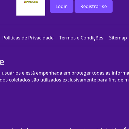
Login
Registrar-se
Políticas de Privacidade
Termos e Condições
Sitemap
de
us usuários e está empenhada em proteger todas as informa
os coletados são utilizados exclusivamente para fins de m