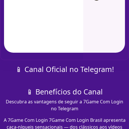
📱 Canal Oficial no Telegram!
📱 Benefícios do Canal
Descubra as vantagens de seguir a 7Game Com Login
no Telegram
A 7Game Com Login 7Game Com Login Brasil apresenta
caça-níqueis sensacionais — dos clássicos aos vídeos