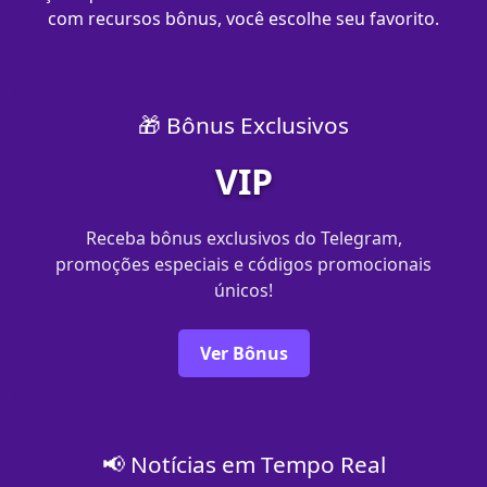
com recursos bônus, você escolhe seu favorito.
🎁 Bônus Exclusivos
VIP
Receba bônus exclusivos do Telegram,
promoções especiais e códigos promocionais
únicos!
Ver Bônus
📢 Notícias em Tempo Real