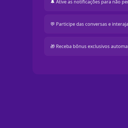
🔔 Ative as notificações para não p
💬 Participe das conversas e interaj
🎁 Receba bônus exclusivos autom