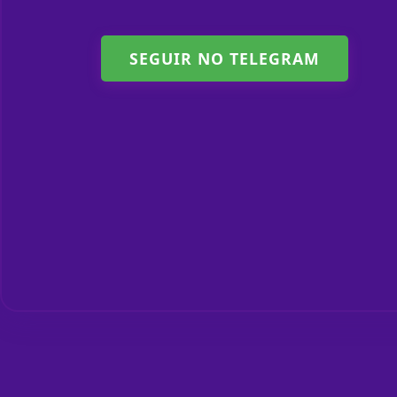
SEGUIR NO TELEGRAM