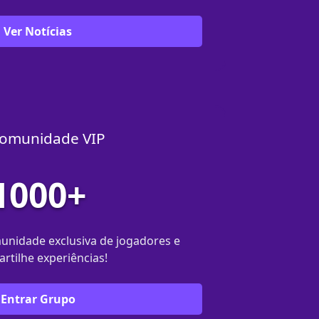
Ver Notícias
Comunidade VIP
1000+
unidade exclusiva de jogadores e
rtilhe experiências!
Entrar Grupo