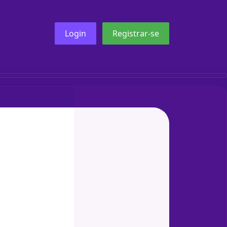
Login
Registrar-se