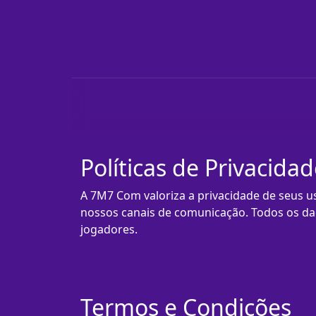
Políticas de Privacida
A 7M7 Com valoriza a privacidade de seus 
nossos canais de comunicação. Todos os dad
jogadores.
Termos e Condições