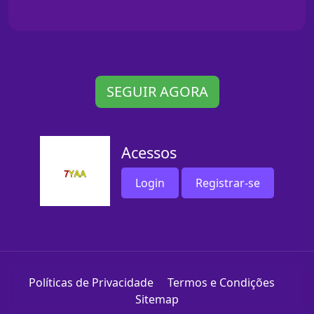
SEGUIR AGORA
Acessos
Login
Registrar-se
Políticas de Privacidade
Termos e Condições
Sitemap