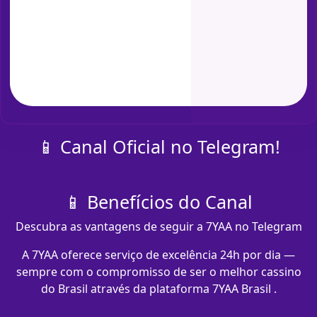
📱 Canal Oficial no Telegram!
📱 Benefícios do Canal
Descubra as vantagens de seguir a 7YAA no Telegram
A 7YAA oferece serviço de excelência 24h por dia —
sempre com o compromisso de ser o melhor cassino
do Brasil através da plataforma 7YAA Brasil .