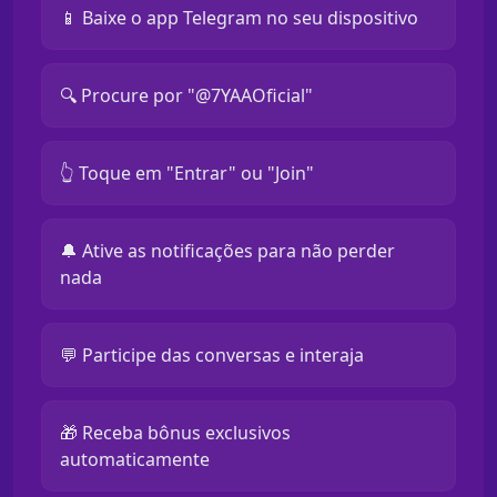
📱 Baixe o app Telegram no seu dispositivo
🔍 Procure por "@7YAAOficial"
👆 Toque em "Entrar" ou "Join"
🔔 Ative as notificações para não perder
nada
💬 Participe das conversas e interaja
🎁 Receba bônus exclusivos
automaticamente