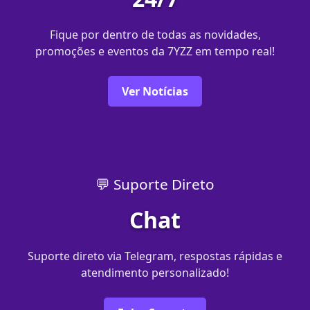
Fique por dentro de todas as novidades,
promoções e eventos da 7YZZ em tempo real!
Ver Notícias
💬 Suporte Direto
Chat
Suporte direto via Telegram, respostas rápidas e
atendimento personalizado!