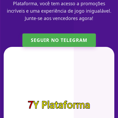
Plataforma, você tem acesso a promoções
incríveis e uma experiência de jogo inigualável.
Junte-se aos vencedores agora!
SEGUIR NO TELEGRAM