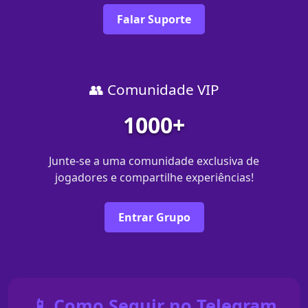
Falar Suporte
👥 Comunidade VIP
1000+
Junte-se a uma comunidade exclusiva de
jogadores e compartilhe experiências!
Entrar Grupo
📱 Como Seguir no Telegram