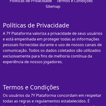
Políticas de Privacidade
Termos e Condições
Sitemap
Políticas de Privacidade
A 7Y Plataforma valoriza a privacidade de seus usuários
e está empenhada em proteger todas as informações
pessoais fornecidas durante o uso de nossos canais de
comunicação. Todos os dados coletados são utilizados
exclusivamente para fins de melhoria contínua da
experiência de nossos jogadores.
Termos e Condições
Os usuários da 7Y Plataforma concordam em respeitar
todas as regras e regulamentos estabelecidos. É