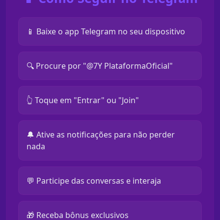
📱 Baixe o app Telegram no seu dispositivo
🔍 Procure por "@7Y PlataformaOficial"
👆 Toque em "Entrar" ou "Join"
🔔 Ative as notificações para não perder
nada
💬 Participe das conversas e interaja
🎁 Receba bônus exclusivos