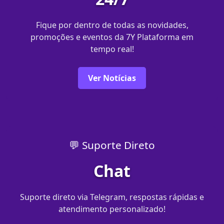
Fique por dentro de todas as novidades,
promoções e eventos da 7Y Plataforma em
tempo real!
Ver Notícias
💬 Suporte Direto
Chat
Suporte direto via Telegram, respostas rápidas e
atendimento personalizado!