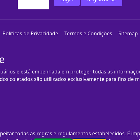
Políticas de Privacidade
Termos e Condições
Sitemap
de
usuários e está empenhada em proteger todas as informaçõ
os coletados são utilizados exclusivamente para fins de m
itar todas as regras e regulamentos estabelecidos. É imp