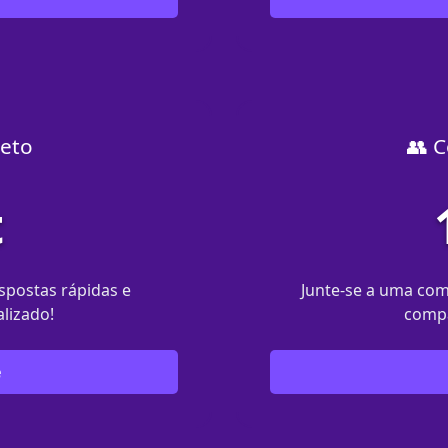
reto
👥 
t
espostas rápidas e
Junte-se a uma com
lizado!
compa
e