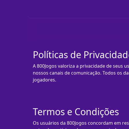
Políticas de Privacida
A 800Jogos valoriza a privacidade de seus 
nossos canais de comunicação. Todos os dad
jogadores.
Termos e Condições
Os usuários da 800Jogos concordam em respe