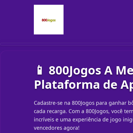
📱 800Jogos A M
Plataforma de A
Cadastre-se na 800Jogos para ganhar b
cada recarga. Com a 800Jogos, você te
incríveis e uma experiência de jogo inig
vencedores agora!