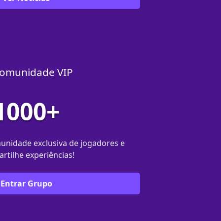
Comunidade VIP
1000+
unidade exclusiva de jogadores e
rtilhe experiências!
Entrar Grupo