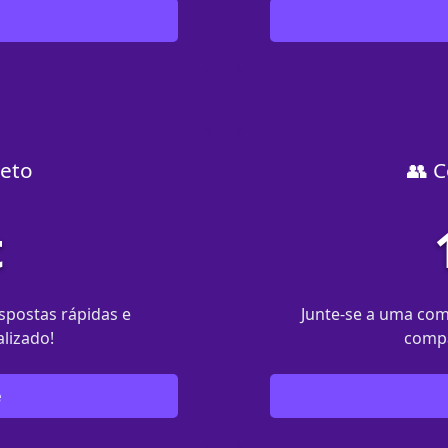
reto
👥 
t
espostas rápidas e
Junte-se a uma com
lizado!
compa
e