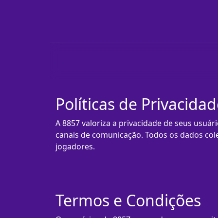
Políticas de Privacida
A 8857 valoriza a privacidade de seus usuá
canais de comunicação. Todos os dados cole
jogadores.
Termos e Condições