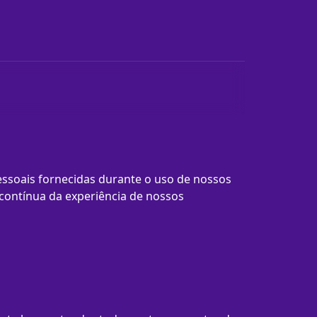
essoais fornecidas durante o uso de nossos
 contínua da experiência de nossos