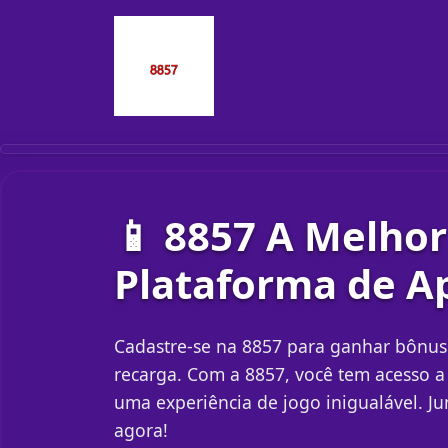
📱 8857 A Melhor
Plataforma de A
Cadastre-se na 8857 para ganhar bônus
recarga. Com a 8857, você tem acesso a
uma experiência de jogo inigualável. J
agora!