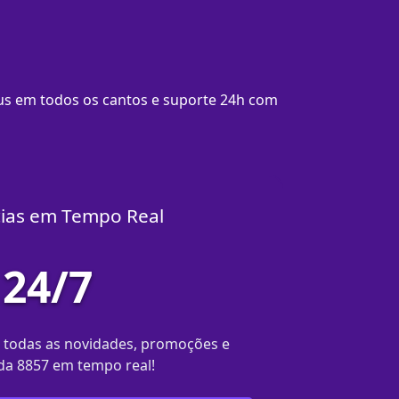
nus em todos os cantos e suporte 24h com
cias em Tempo Real
24/7
e todas as novidades, promoções e
da 8857 em tempo real!