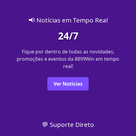
📢 Notícias em Tempo Real
24/7
Fique por dentro de todas as novidades,
promoções e eventos da 8899Win em tempo
real!
Ver Notícias
💬 Suporte Direto