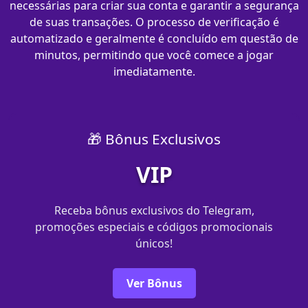
necessárias para criar sua conta e garantir a segurança
de suas transações. O processo de verificação é
automatizado e geralmente é concluído em questão de
minutos, permitindo que você comece a jogar
imediatamente.
🎁 Bônus Exclusivos
VIP
Receba bônus exclusivos do Telegram,
promoções especiais e códigos promocionais
únicos!
Ver Bônus