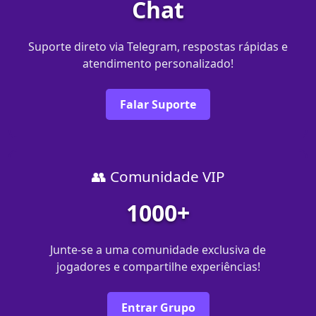
Chat
Suporte direto via Telegram, respostas rápidas e
atendimento personalizado!
Falar Suporte
👥 Comunidade VIP
1000+
Junte-se a uma comunidade exclusiva de
jogadores e compartilhe experiências!
Entrar Grupo