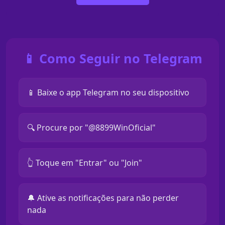
📱 Como Seguir no Telegram
📱 Baixe o app Telegram no seu dispositivo
🔍 Procure por "@8899WinOficial"
👆 Toque em "Entrar" ou "Join"
🔔 Ative as notificações para não perder
nada