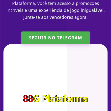
Plataforma, você tem acesso a promoções
incríveis e uma experiência de jogo inigualável.
Junte-se aos vencedores agora!
SEGUIR NO TELEGRAM