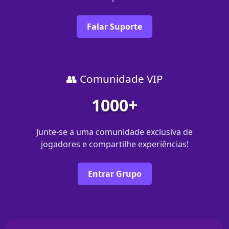
Falar Suporte
👥 Comunidade VIP
1000+
Junte-se a uma comunidade exclusiva de
jogadores e compartilhe experiências!
Entrar Grupo