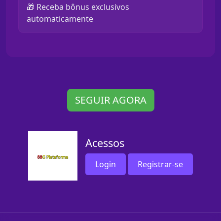
🎁 Receba bônus exclusivos
automaticamente
SEGUIR AGORA
Acessos
Login
Registrar-se