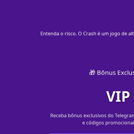
Entenda o risco. O Crash é um jogo de a
🎁 Bônus Exclu
VIP
Receba bônus exclusivos do Telegra
e códigos promocionai