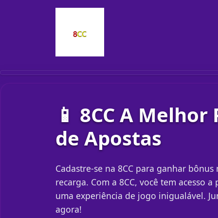
📱 8CC A Melhor
de Apostas
Cadastre-se na 8CC para ganhar bônus 
recarga. Com a 8CC, você tem acesso a 
uma experiência de jogo inigualável. J
agora!