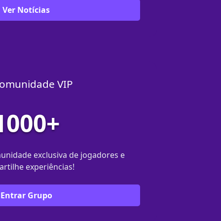
Ver Notícias
Comunidade VIP
1000+
unidade exclusiva de jogadores e
rtilhe experiências!
Entrar Grupo