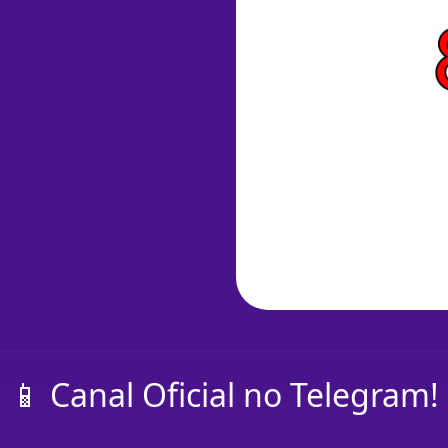
📱 Canal Oficial no Telegram!