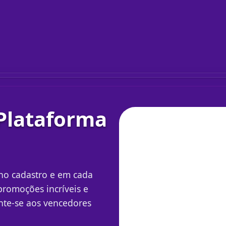
 Plataforma
no cadastro e em cada
promoções incríveis e
unte-se aos vencedores