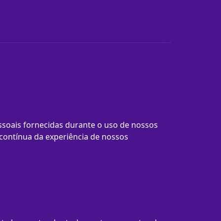
ssoais fornecidas durante o uso de nossos
 contínua da experiência de nossos