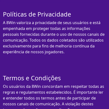
Políticas de Privacidade
A 8Win valoriza a privacidade de seus usuários e está
empenhada em proteger todas as informações
pessoais fornecidas durante o uso de nossos canais de
comunicação. Todos os dados coletados são utilizados
exclusivamente para fins de melhoria contínua da
experiência de nossos jogadores.
Termos e Condições
Os usuários da 8Win concordam em respeitar todas as
regras e regulamentos estabelecidos. É importante ler
e entender todos os termos antes de participar de
nossos canais de comunicação. A violação destes