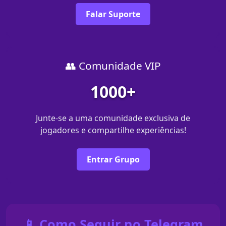
Falar Suporte
👥 Comunidade VIP
1000+
Junte-se a uma comunidade exclusiva de
jogadores e compartilhe experiências!
Entrar Grupo
📱 Como Seguir no Telegram