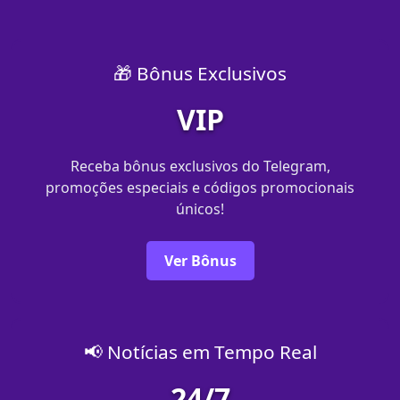
🎁 Bônus Exclusivos
VIP
Receba bônus exclusivos do Telegram,
promoções especiais e códigos promocionais
únicos!
Ver Bônus
📢 Notícias em Tempo Real
24/7