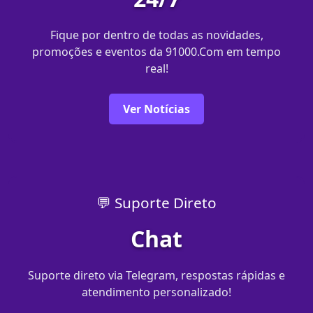
Fique por dentro de todas as novidades,
promoções e eventos da 91000.Com em tempo
real!
Ver Notícias
💬 Suporte Direto
Chat
Suporte direto via Telegram, respostas rápidas e
atendimento personalizado!