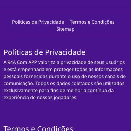
Políticas de Privacidade
Termos e Condições
Sitemap
Políticas de Privacidade
A 94A Com APP valoriza a privacidade de seus usuários
e está empenhada em proteger todas as informações
pessoais fornecidas durante o uso de nossos canais de
comunicação. Todos os dados coletados são utilizados
exclusivamente para fins de melhoria contínua da
experiência de nossos jogadores.
Termos e Condições