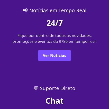
📢 Notícias em Tempo Real
24/7
Fique por dentro de todas as novidades,
promoções e eventos da 9786 em tempo real!
Ver Notícias
💬 Suporte Direto
Chat