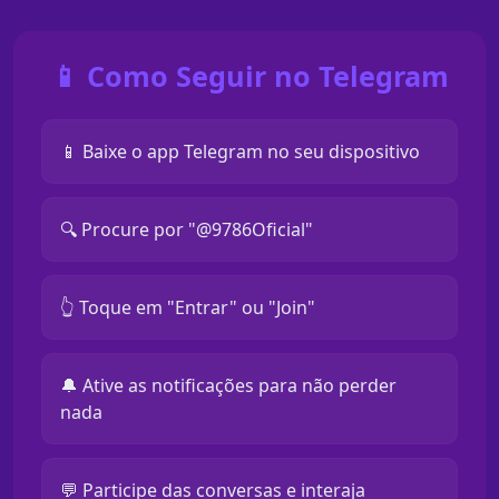
📱 Como Seguir no Telegram
📱 Baixe o app Telegram no seu dispositivo
🔍 Procure por "@9786Oficial"
👆 Toque em "Entrar" ou "Join"
🔔 Ative as notificações para não perder
nada
💬 Participe das conversas e interaja