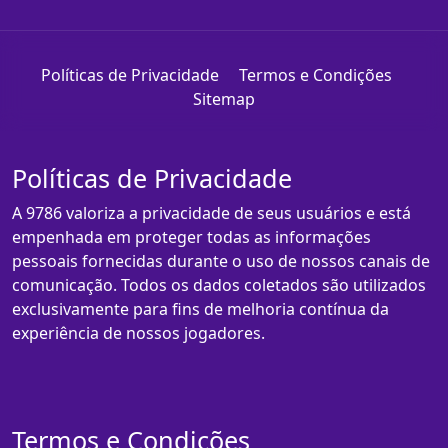
Políticas de Privacidade
Termos e Condições
Sitemap
Políticas de Privacidade
A 9786 valoriza a privacidade de seus usuários e está
empenhada em proteger todas as informações
pessoais fornecidas durante o uso de nossos canais de
comunicação. Todos os dados coletados são utilizados
exclusivamente para fins de melhoria contínua da
experiência de nossos jogadores.
Termos e Condições