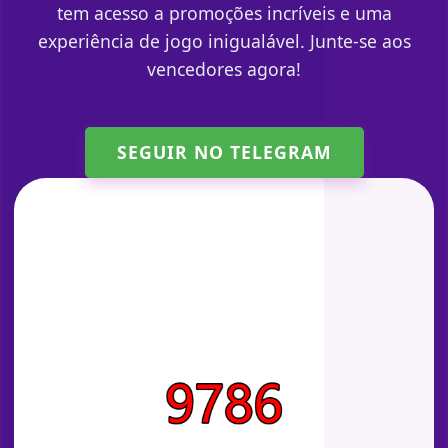
tem acesso a promoções incríveis e uma
experiência de jogo inigualável. Junte-se aos
vencedores agora!
SEGUIR NO TELEGRAM